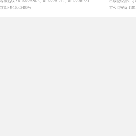
客服热线：010-88362023、010-88361712、010-88361551
出版物经营许可
京ICP备16053406号
京公网安备 11010